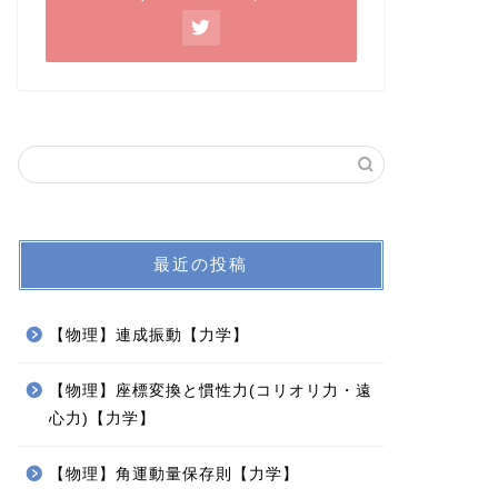
最近の投稿
【物理】連成振動【力学】
【物理】座標変換と慣性力(コリオリ力・遠
心力)【力学】
【物理】角運動量保存則【力学】