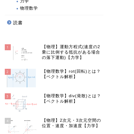
力学
物理数学
読書
【物理】運動方程式(速度の2
1
乗に比例する抵抗がある場合
の落下運動)【力学】
【物理数学】rot(回転)とは？
2
【ベクトル解析】
【物理数学】div(発散)とは？
3
【ベクトル解析】
【物理】2次元・3次元空間の
4
位置・速度・加速度【力学】