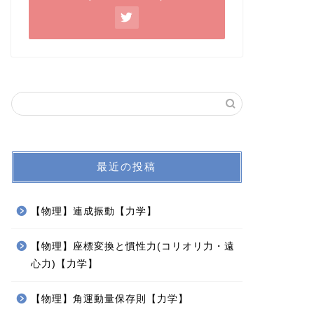
2020年3月14日
投資
投資
最近の投稿
3銘柄からなるポートフォリオの期
インデッ
【物理】連成振動【力学】
待収益率とボラティリティの関係
なのか？
【物理】座標変換と慣性力(コリオリ力・遠
2019年9月21日
心力)【力学】
投資
投資
【物理】角運動量保存則【力学】