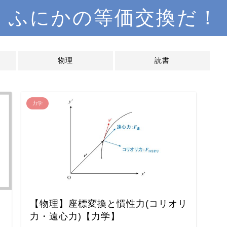
ふにかの等価交換だ！
物理
読書
力学
【物理】座標変換と慣性力(コリオリ
力・遠心力)【力学】