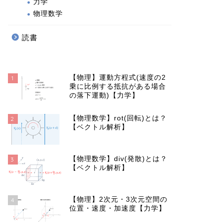
力学
物理数学
信託報酬が長期投資に与えるインパ
一般/特
読書
クト【20年運用で100万円以上のコ
NISA
スト差】
つみたて
【物理】運動方程式(速度の2
1
2019年7月20日
乗に比例する抵抗がある場合
の落下運動)【力学】
投資
投資
【物理数学】rot(回転)とは？
2
【ベクトル解析】
【物理数学】div(発散)とは？
3
【ベクトル解析】
【物理】2次元・3次元空間の
4
位置・速度・加速度【力学】
つみたて投資はドル・コスト平均法
長期投資