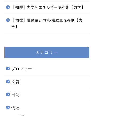
【物理】力学的エネルギー保存則【力学】
【物理】運動量と力積/運動量保存則【力
学】
2銘柄からなるポートフォリオの期
長期投資
待収益率とボラティリティの関係
以上投資
カテゴリー
る！？】
2019年9月1日
プロフィール
投資
投資
投資
日記
物理