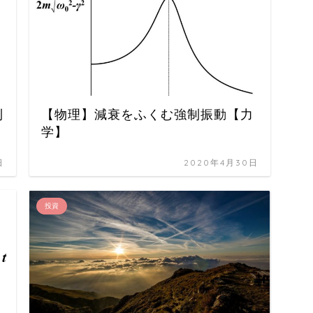
則
【物理】減衰をふくむ強制振動【力
学】
日
2020年4月30日
投資