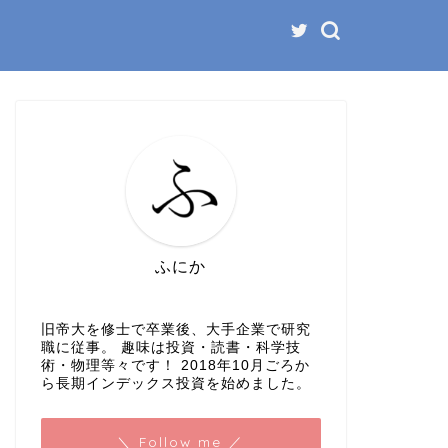
投資
投資
ふにか
旧帝大を修士で卒業後、大手企業で研究
職に従事。 趣味は投資・読書・科学技
術・物理等々です！ 2018年10月ごろか
ら長期インデックス投資を始めました。
株価暴落時にインデックス投資初心
インデッ
者がやるべきだと思ったこと
るメリッ
＼ Follow me ／